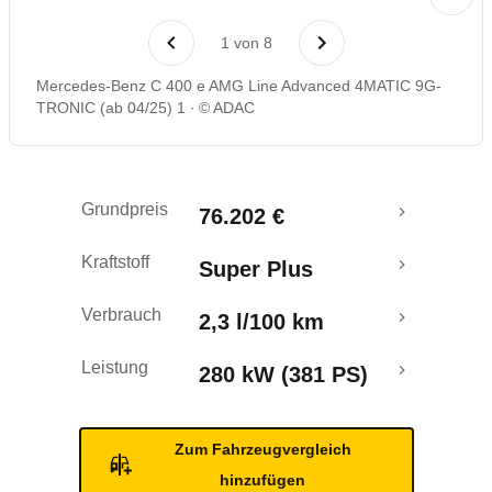
Laufende Kosten
1
von
8
Rückrufe & Mängel
Mercedes-Benz C 400 e AMG Line Advanced 4MATIC 9G-
TRONIC (ab 04/25) 1
© ADAC
Reichweitenrechner
Crashtest
Grundpreis
76.202 €
Kraftstoff
Super Plus
Verbrauch
2,3 l/100 km
Leistung
280 kW (381 PS)
Zum Fahrzeugvergleich
hinzufügen