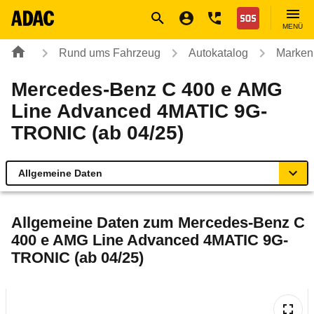
Navigation
Suche
Seiteninhalt
Fußzeile
Nothilfe
MENÜ
Rund ums Fahrzeug
Autokatalog
Marken
Mercedes-Benz C 400 e AMG
Line Advanced 4MATIC 9G-
TRONIC (ab 04/25)
Allgemeine Daten
Allgemeine Daten
Allgemeine Daten zum
Mercedes-Benz C
400 e AMG Line Advanced 4MATIC 9G-
Technische Daten
TRONIC (ab 04/25)
Ähnliche Autotests