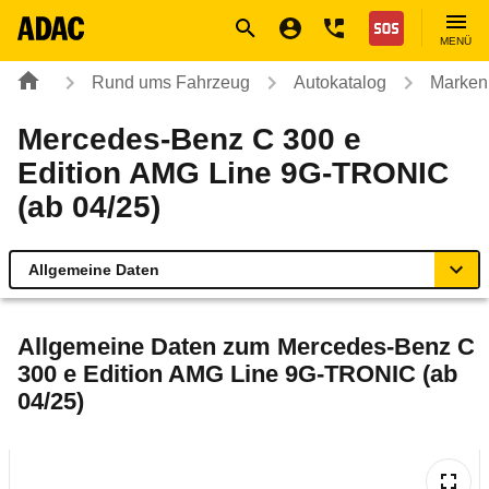
Navigation
Suche
Seiteninhalt
Fußzeile
Nothilfe
MENÜ
Rund ums Fahrzeug
Autokatalog
Marken
Mercedes-Benz C 300 e
Edition AMG Line 9G-TRONIC
(ab 04/25)
Allgemeine Daten
Allgemeine Daten
Allgemeine Daten zum
Mercedes-Benz C
300 e Edition AMG Line 9G-TRONIC (ab
Technische Daten
04/25)
Ähnliche Autotests