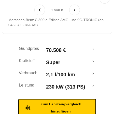
Laufende Kosten
1
von
8
Rückrufe & Mängel
Mercedes-Benz C 300 e Edition AMG Line 9G-TRONIC (ab
04/25) 1
© ADAC
Reichweitenrechner
Crashtest
Grundpreis
70.508 €
Kraftstoff
Super
Verbrauch
2,1 l/100 km
Leistung
230 kW (313 PS)
Zum Fahrzeugvergleich
hinzufügen