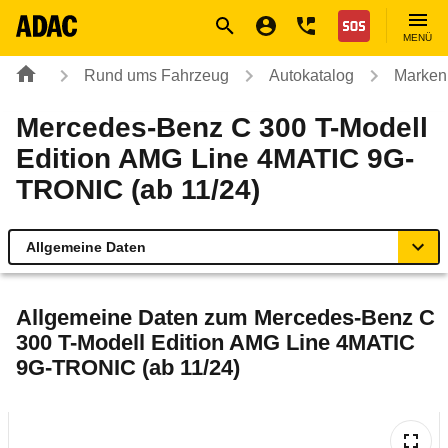
Navigation
Suche
Seiteninhalt
Fußzeile
Nothilfe
MENÜ
Rund ums Fahrzeug
Autokatalog
Marken
Mercedes-Benz C 300 T-Modell
Edition AMG Line 4MATIC 9G-
TRONIC (ab 11/24)
Allgemeine Daten
Allgemeine Daten
Allgemeine Daten zum
Mercedes-Benz C
300 T-Modell Edition AMG Line 4MATIC
Technische Daten
9G-TRONIC (ab 11/24)
Ähnliche Autotests