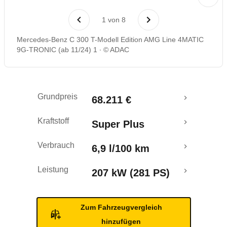
Laufende Kosten
1
von
8
Rückrufe & Mängel
Mercedes-Benz C 300 T-Modell Edition AMG Line 4MATIC
9G-TRONIC (ab 11/24) 1
© ADAC
Crashtest
Grundpreis
68.211 €
Kraftstoff
Super Plus
Verbrauch
6,9 l/100 km
Leistung
207 kW (281 PS)
Zum Fahrzeugvergleich
hinzufügen