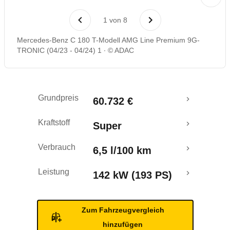
Laufende Kosten
1
von
8
Rückrufe & Mängel
Mercedes-Benz C 180 T-Modell AMG Line Premium 9G-
TRONIC (04/23 - 04/24) 1
© ADAC
Crashtest
Grundpreis
60.732 €
Kraftstoff
Super
Verbrauch
6,5 l/100 km
Leistung
142 kW (193 PS)
Zum Fahrzeugvergleich
hinzufügen