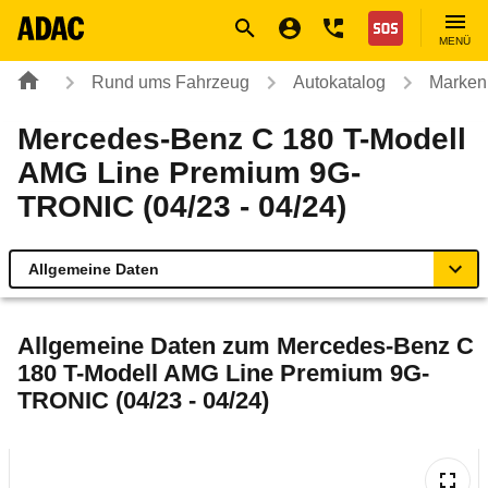
Navigation
Suche
Seiteninhalt
Fußzeile
Nothilfe
MENÜ
Rund ums Fahrzeug
Autokatalog
Marken
Mercedes-Benz C 180 T-Modell
AMG Line Premium 9G-
TRONIC (04/23 - 04/24)
Allgemeine Daten
Allgemeine Daten
Allgemeine Daten zum
Mercedes-Benz C
180 T-Modell AMG Line Premium 9G-
Technische Daten
TRONIC (04/23 - 04/24)
Ähnliche Autotests