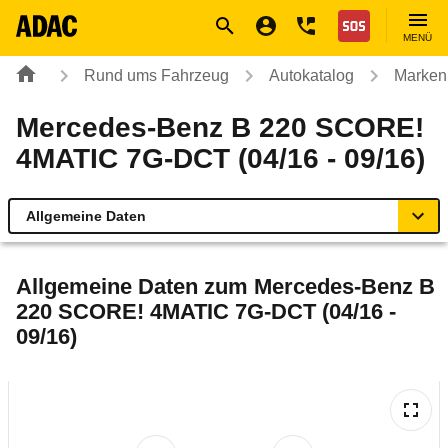
Navigation
Suche
Seiteninhalt
Fußzeile
Nothilfe
MENÜ
Rund ums Fahrzeug
Autokatalog
Marken
Mercedes-Benz B 220 SCORE!
4MATIC 7G-DCT (04/16 - 09/16)
Allgemeine Daten
Allgemeine Daten
Allgemeine Daten zum
Mercedes-Benz B
220 SCORE! 4MATIC 7G-DCT (04/16 -
Technische Daten
09/16)
Ähnliche Autotests
Laufende Kosten