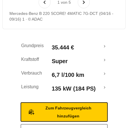
1
von
5
Rückrufe & Mängel
Mercedes-Benz B 220 SCORE! 4MATIC 7G-DCT (04/16 -
09/16) 1
© ADAC
Crashtest
Grundpreis
35.444 €
Kraftstoff
Super
Verbrauch
6,7 l/100 km
Leistung
135 kW (184 PS)
Zum Fahrzeugvergleich
hinzufügen