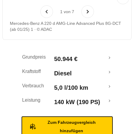
Laufende Kosten
1
von
7
Rückrufe & Mängel
Mercedes-Benz A 220 d AMG-Line Advanced Plus 8G-DCT
(ab 01/25) 1
© ADAC
Grundpreis
50.944 €
Kraftstoff
Diesel
Verbrauch
5,0 l/100 km
Leistung
140 kW (190 PS)
Zum Fahrzeugvergleich
hinzufügen