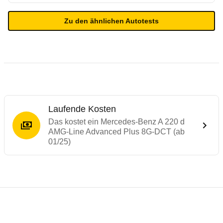
Zu den ähnlichen Autotests
Laufende Kosten
Das kostet ein Mercedes-Benz A 220 d
AMG-Line Advanced Plus 8G-DCT (ab
01/25)
Testergebnisse von ähnlichen Autos
Laufende Kosten
Rückrufe & Mängel des Mercedes-Benz A-
Technische Daten des
Mercedes-Benz A 2