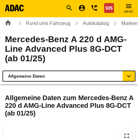
Navigation
Suche
Seiteninhalt
Fußzeile
Nothilfe
MENÜ
Rund ums Fahrzeug
Autokatalog
Marken
Mercedes-Benz A 220 d AMG-
Line Advanced Plus 8G-DCT
(ab 01/25)
Allgemeine Daten
Allgemeine Daten
Allgemeine Daten zum
Mercedes-Benz A
220 d AMG-Line Advanced Plus 8G-DCT
Technische Daten
(ab 01/25)
Ähnliche Autotests