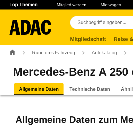
Navigation
Suche
Seiteninhalt
Fußzeile
Top Themen
Mitglied werden
Mietwagen
Mitgliedschaft
Reise &
Rund ums Fahrzeug
Autokatalog
Mercedes-Benz A 250 e
Allgemeine Daten
Technische Daten
Ähnli
Allgemeine Daten zum
Me