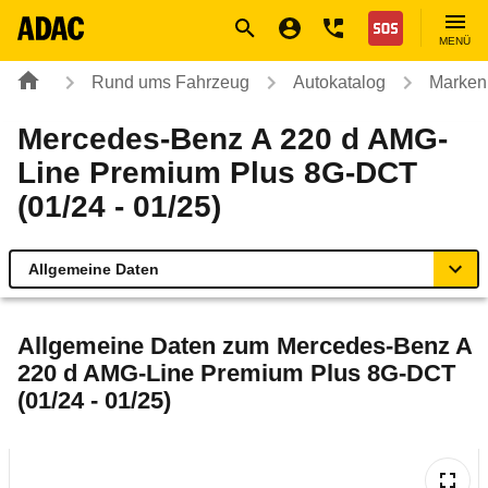
Navigation
Suche
Seiteninhalt
Fußzeile
Nothilfe
MENÜ
Rund ums Fahrzeug
Autokatalog
Marken
Mercedes-Benz A 220 d AMG-
Line Premium Plus 8G-DCT
(01/24 - 01/25)
Allgemeine Daten
Allgemeine Daten
Allgemeine Daten zum
Mercedes-Benz A
220 d AMG-Line Premium Plus 8G-DCT
Technische Daten
(01/24 - 01/25)
Ähnliche Autotests