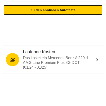
Zu den ähnlichen Autotests
Laufende Kosten
Das kostet ein Mercedes-Benz A 220 d
AMG-Line Premium Plus 8G-DCT
(01/24 - 01/25)
Testergebnisse von ähnlichen Autos
Laufende Kosten
Rückrufe & Mängel des Mercedes-Benz A-
Technische Daten des
Mercedes-Benz A 2