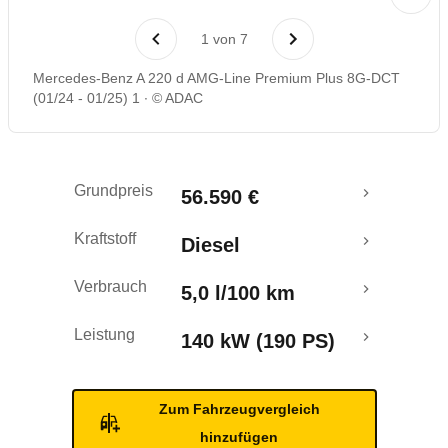
Laufende Kosten
1
von
7
Rückrufe & Mängel
Mercedes-Benz A 220 d AMG-Line Premium Plus 8G-DCT
(01/24 - 01/25) 1
© ADAC
Grundpreis
56.590 €
Kraftstoff
Diesel
Verbrauch
5,0 l/100 km
Leistung
140 kW (190 PS)
Zum Fahrzeugvergleich
hinzufügen