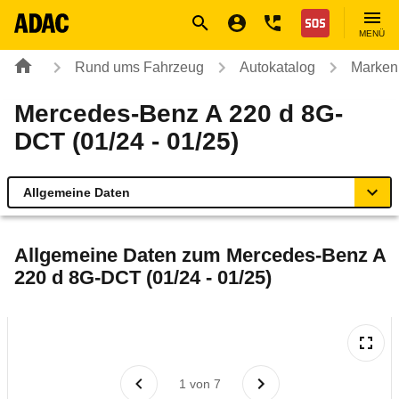
Navigation
Suche
Seiteninhalt
Fußzeile
Nothilfe
MENÜ
Rund ums Fahrzeug
Autokatalog
Marken
Mercedes-Benz A 220 d 8G-
DCT (01/24 - 01/25)
Allgemeine Daten
Allgemeine Daten
Allgemeine Daten zum
Mercedes-Benz A
220 d 8G-DCT (01/24 - 01/25)
Technische Daten
Ähnliche Autotests
Laufende Kosten
1
von
7