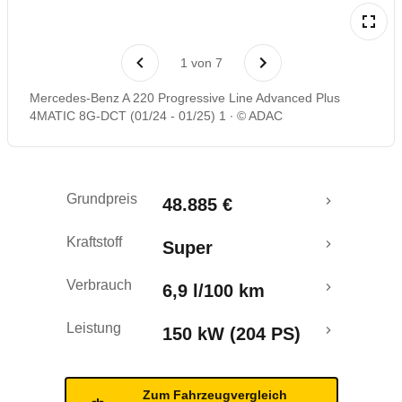
Laufende Kosten
1
von
7
Rückrufe & Mängel
Mercedes-Benz A 220 Progressive Line Advanced Plus
4MATIC 8G-DCT (01/24 - 01/25) 1
© ADAC
Grundpreis
48.885 €
Kraftstoff
Super
Verbrauch
6,9 l/100 km
Leistung
150 kW (204 PS)
Zum Fahrzeugvergleich