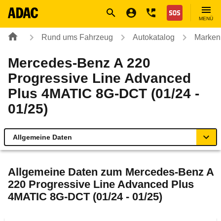
Navigation
Suche
Seiteninhalt
Fußzeile
Nothilfe
MENÜ
Rund ums Fahrzeug
Autokatalog
Marken
Mercedes-Benz A 220
Progressive Line Advanced
Plus 4MATIC 8G-DCT (01/24 -
01/25)
Allgemeine Daten
Allgemeine Daten
Allgemeine Daten zum
Mercedes-Benz A
220 Progressive Line Advanced Plus
Technische Daten
4MATIC 8G-DCT (01/24 - 01/25)
Ähnliche Autotests