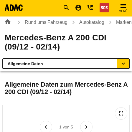
Navigation
Suche
Seiteninhalt
Fußzeile
Nothilfe
MENÜ
Rund ums Fahrzeug
Autokatalog
Marken
Mercedes-Benz A 200 CDI
(09/12 - 02/14)
Allgemeine Daten
Allgemeine Daten
Allgemeine Daten zum
Mercedes-Benz A
200 CDI (09/12 - 02/14)
Technische Daten
Ähnliche Autotests
Laufende Kosten
1
von
5