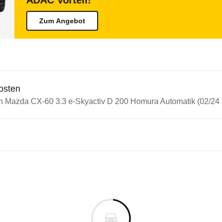
ADAC Vorteil!
Zum Angebot
osten
in Mazda CX-60 3.3 e-Skyactiv D 200 Homura Automatik (02/24 
n Autos
a CX-60
 CX-60 3.3 e-Skyactiv D 200 
s derselben Baureihengeneration wie das ausgewähl