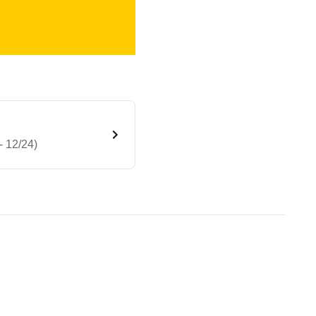
- 12/24)
Homura Automatik (02/24 - 12
te Fahrzeug.