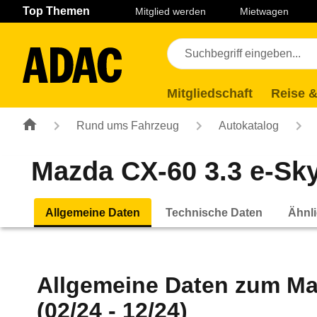
Navigation
Suche
Seiteninhalt
Fußzeile
Top Themen
Mitglied werden
Mietwagen
Mitgliedschaft
Reise &
Rund ums Fahrzeug
Autokatalog
Mazda CX-60 3.3 e-Sky
Allgemeine Daten
Technische Daten
Ähnli
Allgemeine Daten zum
Ma
(02/24 - 12/24)