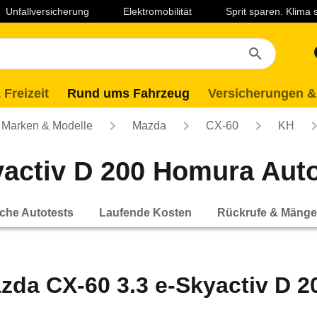
Unfallversicherung
Elektromobilität
Sprit sparen. Klima
 Freizeit
Rund ums Fahrzeug
Versicherungen &
Marken & Modelle
Mazda
CX-60
KH
activ D 200 Homura Autom
che Autotests
Laufende Kosten
Rückrufe & Mänge
zda CX-60 3.3 e-Skyactiv D 