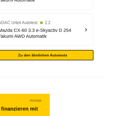
Takumi Automatik
ADAC Urteil Autotest:
2.2
Mazda
CX-60 3.3 e-Skyactiv D 254
Takumi AWD Automatik
Zu den ähnlichen Autotests
Anzeige
finanzieren mit