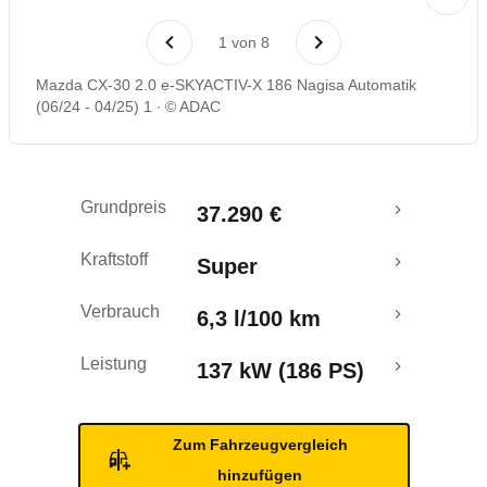
Laufende Kosten
1
von
8
Rückrufe & Mängel
Mazda CX-30 2.0 e-SKYACTIV-X 186 Nagisa Automatik
(06/24 - 04/25) 1
© ADAC
Crashtest
Grundpreis
37.290 €
Kraftstoff
Super
Verbrauch
6,3 l/100 km
Leistung
137 kW (186 PS)
Zum Fahrzeugvergleich
hinzufügen