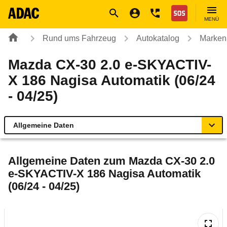
Navigation
Suche
Seiteninhalt
Fußzeile
Nothilfe
MENÜ
Rund ums Fahrzeug
Autokatalog
Marken
Mazda CX-30 2.0 e-SKYACTIV-
X 186 Nagisa Automatik (06/24
- 04/25)
Allgemeine Daten
Allgemeine Daten
Allgemeine Daten zum
Mazda CX-30 2.0
e-SKYACTIV-X 186 Nagisa Automatik
Technische Daten
(06/24 - 04/25)
Ähnliche Autotests