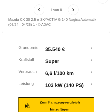
Laufende Kosten
1
von
8
Rückrufe & Mängel
Mazda CX-30 2.5 e-SKYACTIV-G 140 Nagisa Automatik
(06/24 - 04/25) 1
© ADAC
Crashtest
Grundpreis
35.540 €
Kraftstoff
Super
Verbrauch
6,6 l/100 km
Leistung
103 kW (140 PS)
Zum Fahrzeugvergleich
hinzufügen