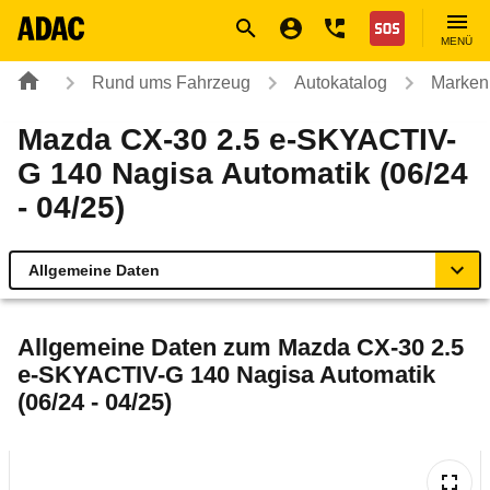
Navigation
Suche
Seiteninhalt
Fußzeile
Nothilfe
MENÜ
Rund ums Fahrzeug
Autokatalog
Marken
Mazda CX-30 2.5 e-SKYACTIV-
G 140 Nagisa Automatik (06/24
- 04/25)
Allgemeine Daten
Allgemeine Daten
Allgemeine Daten zum
Mazda CX-30 2.5
e-SKYACTIV-G 140 Nagisa Automatik
Technische Daten
(06/24 - 04/25)
Ähnliche Autotests