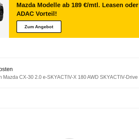
Mazda Modelle ab 189 €/mtl. Leasen oder 
ADAC Vorteil!
Zum Angebot
osten
in Mazda CX-30 2.0 e-SKYACTIV-X 180 AWD SKYACTIV-Drive (
n Autos
a CX-30
 CX-30 2.0 e-SKYACTIV-X 180