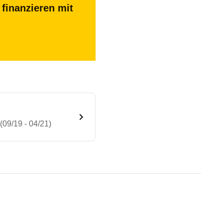
finanzieren mit
09/19 - 04/21)
 AWD SKYACTIV-Drive (09/19 