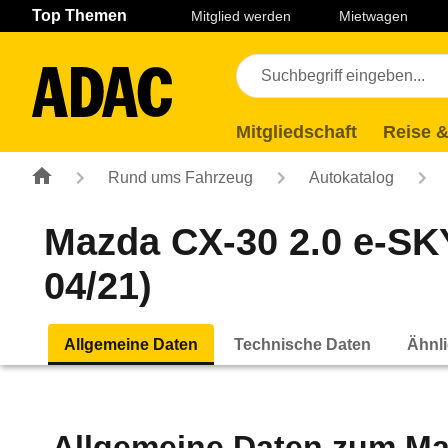
Navigation
Suche
Seiteninhalt
Fußzeile
Top Themen
Mitglied werden
Mietwagen
Mitgliedschaft
Reise &
Rund ums Fahrzeug
Autokatalog
Mazda CX-30 2.0 e-SK
04/21)
Allgemeine Daten
Technische Daten
Ähnli
Allgemeine Daten zum
Ma