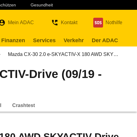
 schützen
Gesundheit
Mein ADAC
Kontakt
Nothilfe
 Finanzen
Services
Verkehr
Der ADAC
Mazda CX-30 2.0 e-SKYACTIV-X 180 AWD SKY…
IV-Drive (09/19 -
l
Crashtest
 180 AWD SKYACTIV-Drive