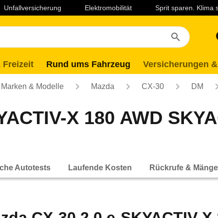
Unfallversicherung
Elektromobilität
Sprit sparen. Klima
 Freizeit
Rund ums Fahrzeug
Versicherungen &
Marken & Modelle
Mazda
CX-30
DM
YACTIV-X 180 AWD SKYACT
che Autotests
Laufende Kosten
Rückrufe & Mänge
zda CX-30 2.0 e-SKYACTIV-X