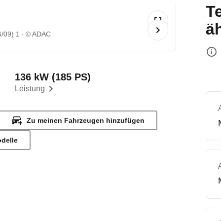
T
ä
6/09) 1
© ADAC
136 kW (185 PS)
Leistung
Zu meinen Fahrzeugen hinzufügen
odelle