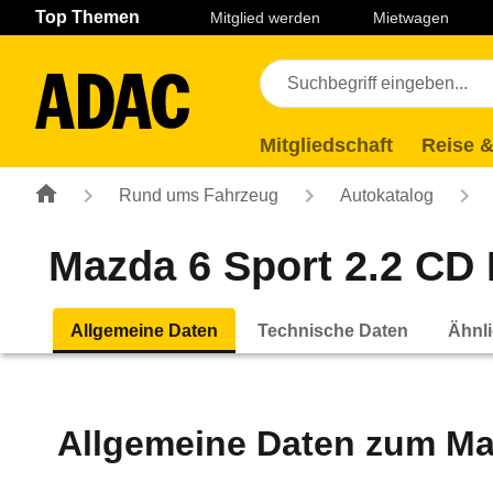
Navigation
Suche
Seiteninhalt
Fußzeile
Top Themen
Mitglied werden
Mietwagen
Mitgliedschaft
Reise &
Rund ums Fahrzeug
Autokatalog
Mazda 6 Sport 2.2 CD E
Allgemeine Daten
Technische Daten
Ähnli
Allgemeine Daten zum
Ma