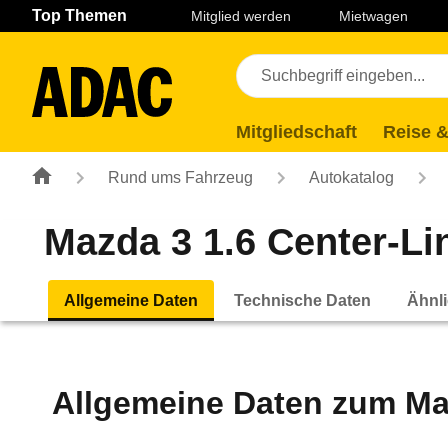
Navigation
Suche
Seiteninhalt
Fußzeile
Top Themen
Mitglied werden
Mietwagen
Mitgliedschaft
Reise &
Rund ums Fahrzeug
Autokatalog
Mazda 3 1.6 Center-Lin
Allgemeine Daten
Technische Daten
Ähnli
Allgemeine Daten zum
Ma