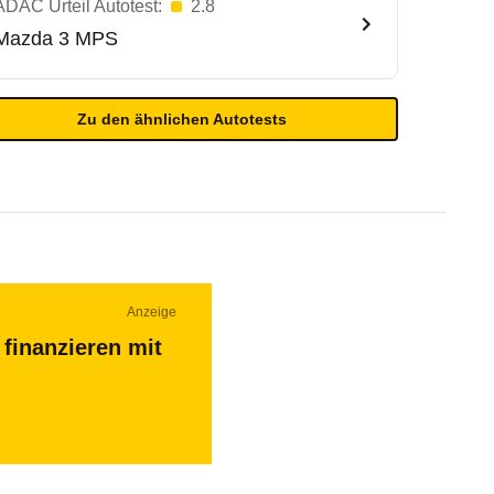
ADAC Urteil Autotest:
2.8
Mazda
3 MPS
Zu den ähnlichen Autotests
Anzeige
finanzieren mit