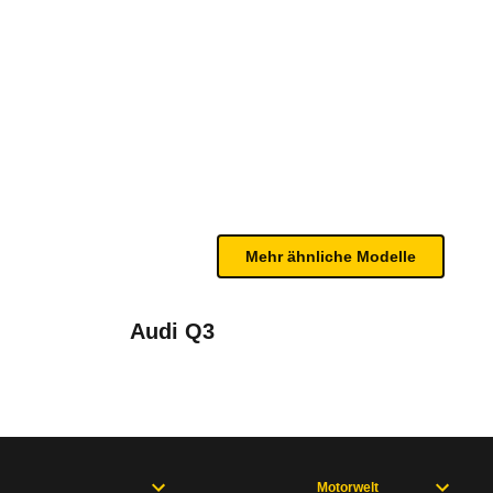
DCT7 (07/18 - 05/19)
te Fahrzeug.
n sind, entnehmen Sie bitte dem Rückruf, da häufi
Mehr ähnliche Modelle
Audi Q3
ortage (QL), April 2015 bis August 2021
 2021
Motorwelt