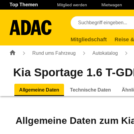
Navigation
Suche
Seiteninhalt
Fußzeile
Top Themen
Mitglied werden
Mietwagen
Mitgliedschaft
Reise &
Rund ums Fahrzeug
Autokatalog
Kia Sportage 1.6 T-GDI
Allgemeine Daten
Technische Daten
Ähnli
Allgemeine Daten zum
Ki