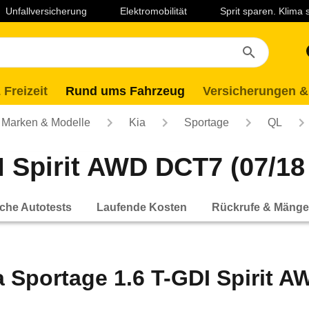
Unfallversicherung
Elektromobilität
Sprit sparen. Klima
 Freizeit
Rund ums Fahrzeug
Versicherungen &
Marken & Modelle
Kia
Sportage
QL
 Spirit AWD DCT7 (07/18 
che Autotests
Laufende Kosten
Rückrufe & Mänge
a Sportage 1.6 T-GDI Spirit A