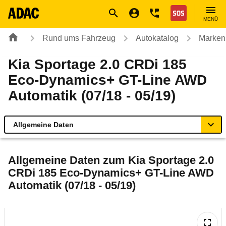
Navigation
Suche
Seiteninhalt
Fußzeile
Nothilfe
MENÜ
Rund ums Fahrzeug
Autokatalog
Marken
Kia Sportage 2.0 CRDi 185
Eco-Dynamics+ GT-Line AWD
Automatik (07/18 - 05/19)
Allgemeine Daten
Allgemeine Daten
Allgemeine Daten zum
Kia Sportage 2.0
CRDi 185 Eco-Dynamics+ GT-Line AWD
Technische Daten
Automatik (07/18 - 05/19)
Ähnliche Autotests