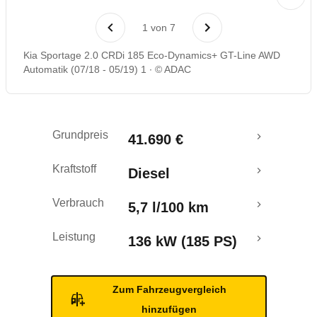
Laufende Kosten
1
von
7
Rückrufe & Mängel
Kia Sportage 2.0 CRDi 185 Eco-Dynamics+ GT-Line AWD
Automatik (07/18 - 05/19) 1
© ADAC
Ecotest
Grundpreis
41.690 €
Kraftstoff
Diesel
Verbrauch
5,7 l/100 km
Leistung
136 kW (185 PS)
Zum Fahrzeugvergleich
hinzufügen