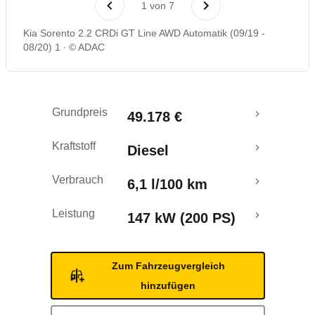
1
von
7
Rückrufe & Mängel
Kia Sorento 2.2 CRDi GT Line AWD Automatik (09/19 -
08/20) 1
© ADAC
Crashtest
Grundpreis
49.178 €
Kraftstoff
Diesel
Verbrauch
6,1 l/100 km
Leistung
147 kW (200 PS)
Zum Fahrzeugvergleich
hinzufügen