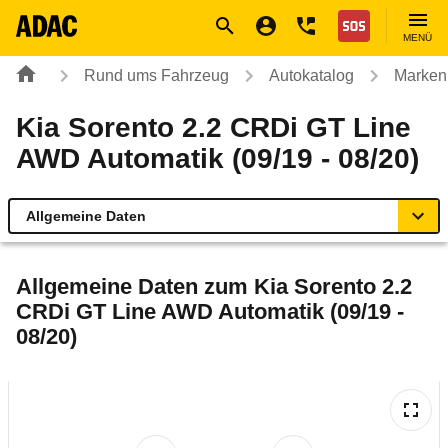
Navigation
Suche
Seiteninhalt
Fußzeile
Nothilfe
MENÜ
Rund ums Fahrzeug
Autokatalog
Marken
Kia Sorento 2.2 CRDi GT Line
AWD Automatik (09/19 - 08/20)
Allgemeine Daten
Allgemeine Daten
Allgemeine Daten zum
Kia Sorento 2.2
CRDi GT Line AWD Automatik (09/19 -
Technische Daten
08/20)
Ähnliche Autotests
Laufende Kosten