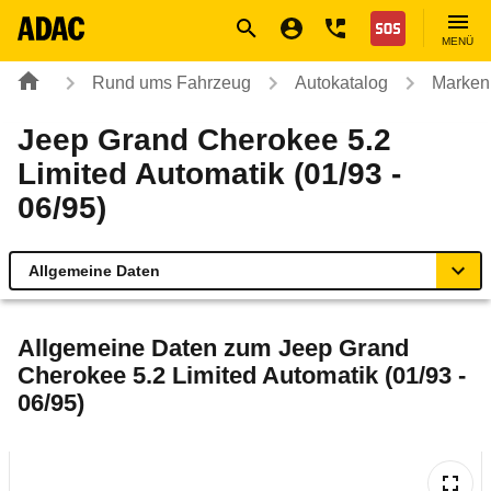
Navigation
Suche
Seiteninhalt
Fußzeile
Nothilfe
MENÜ
Rund ums Fahrzeug
Autokatalog
Marken
Jeep Grand Cherokee 5.2
Limited Automatik (01/93 -
06/95)
Allgemeine Daten
Allgemeine Daten
Allgemeine Daten zum
Jeep Grand
Cherokee 5.2 Limited Automatik (01/93 -
Technische Daten
06/95)
Laufende Kosten