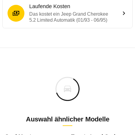
Laufende Kosten
Das kostet ein Jeep Grand Cherokee
5.2 Limited Automatik (01/93 - 06/95)
Laufende Kosten
Rückrufe & Mängel des Jeep Grand Chero
Technische Daten des
Jeep Grand Cheroke
Individuelle Berechnung
Berechnung
Keine gemeldeten Mängel
s
k.A.
Fahrzeugpreis
Aktuell liegen uns keine Informationen zu Mängeln vo
Zur Mängelmeldung
Haltedauer
5 PS)
Auswahl ähnlicher Modelle