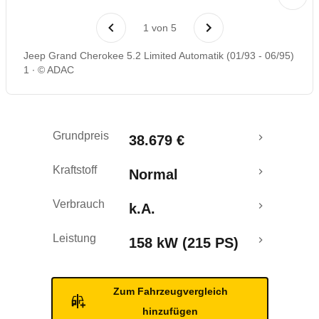
Rückrufe & Mängel
1
von
5
Jeep Grand Cherokee 5.2 Limited Automatik (01/93 - 06/95)
1
© ADAC
Grundpreis
38.679 €
Kraftstoff
Normal
Verbrauch
k.A.
Leistung
158 kW (215 PS)
Zum Fahrzeugvergleich
hinzufügen