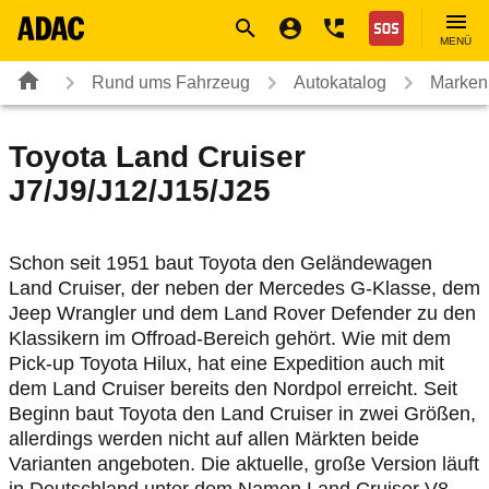
Navigation
Suche
Seiteninhalt
Fußzeile
Nothilfe
MENÜ
Rund ums Fahrzeug
Autokatalog
Marken
Toyota
Land Cruiser
J7/J9/J12/J15/J25
Schon seit 1951 baut Toyota den Geländewagen
Land Cruiser, der neben der Mercedes G-Klasse, dem
Jeep Wrangler und dem Land Rover Defender zu den
Klassikern im Offroad-Bereich gehört. Wie mit dem
Pick-up Toyota Hilux, hat eine Expedition auch mit
dem Land Cruiser bereits den Nordpol erreicht. Seit
Beginn baut Toyota den Land Cruiser in zwei Größen,
allerdings werden nicht auf allen Märkten beide
Varianten angeboten. Die aktuelle, große Version läuft