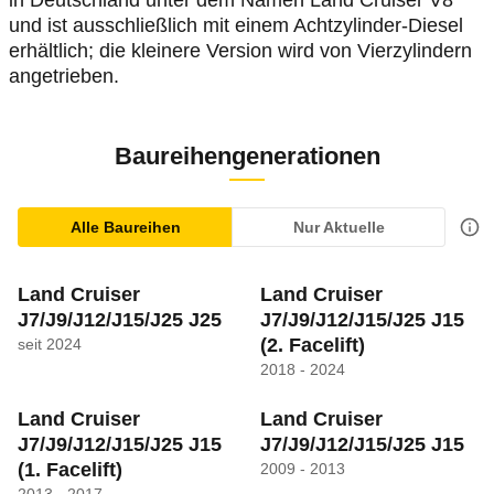
in Deutschland unter dem Namen Land Cruiser V8
und ist ausschließlich mit einem Achtzylinder-Diesel
erhältlich; die kleinere Version wird von Vierzylindern
angetrieben.
Baureihengenerationen
Alle Baureihen
Nur Aktuelle
Land Cruiser
Land Cruiser
J7/J9/J12/J15/J25 J25
J7/J9/J12/J15/J25 J15
(2. Facelift)
seit 2024
2018 - 2024
Land Cruiser
Land Cruiser
J7/J9/J12/J15/J25 J15
J7/J9/J12/J15/J25 J15
(1. Facelift)
2009 - 2013