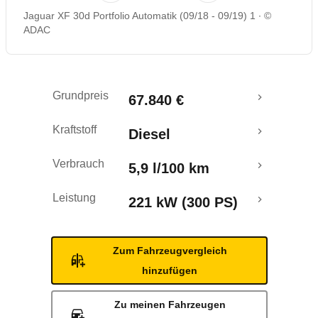
Jaguar XF 30d Portfolio Automatik (09/18 - 09/19) 1
©
Rückrufe & Mängel
ADAC
Crashtest
Grundpreis
67.840 €
Kraftstoff
Diesel
Verbrauch
5,9 l/100 km
Leistung
221 kW (300 PS)
Zum Fahrzeugvergleich
hinzufügen
Zu meinen Fahrzeugen