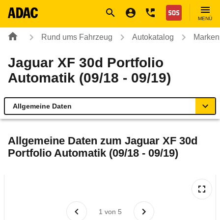
Navigation
Suche
Seiteninhalt
Fußzeile
Nothilfe
MENÜ
Rund ums Fahrzeug
Autokatalog
Marken
Jaguar XF 30d Portfolio
Automatik (09/18 - 09/19)
Allgemeine Daten
Allgemeine Daten
Allgemeine Daten zum
Jaguar XF 30d
Portfolio Automatik (09/18 - 09/19)
Technische Daten
Ähnliche Autotests
Laufende Kosten
1
von
5