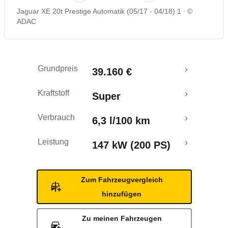
Jaguar XE 20t Prestige Automatik (05/17 - 04/18) 1
©
Rückrufe & Mängel
ADAC
Crashtest
Grundpreis
39.160 €
Kraftstoff
Super
Verbrauch
6,3 l/100 km
Leistung
147 kW (200 PS)
Zum Fahrzeugvergleich
hinzufügen
Zu meinen Fahrzeugen