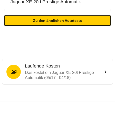
Jaguar
XE 20d Prestige Automatik
Zu den ähnlichen Autotests
Laufende Kosten
Das kostet ein Jaguar XE 20t Prestige
Automatik (05/17 - 04/18)
Testergebnisse von ähnlichen Autos
Laufende Kosten
Rückrufe & Mängel des Jaguar XE
Crashtest Jaguar XE
Technische Daten des
Jaguar XE 20t Pres