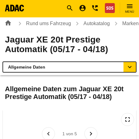
Navigation
Suche
Seiteninhalt
Fußzeile
Nothilfe
MENÜ
Rund ums Fahrzeug
Autokatalog
Marken
Jaguar XE 20t Prestige
Automatik (05/17 - 04/18)
Allgemeine Daten
Allgemeine Daten
Allgemeine Daten zum
Jaguar XE 20t
Prestige Automatik (05/17 - 04/18)
Technische Daten
Ähnliche Autotests
Laufende Kosten
1
von
5