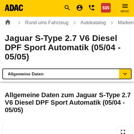
Navigation
Suche
Seiteninhalt
Fußzeile
Nothilfe
MENÜ
Rund ums Fahrzeug
Autokatalog
Marken
Jaguar S-Type 2.7 V6 Diesel
DPF Sport Automatik (05/04 -
05/05)
Allgemeine Daten
Allgemeine Daten
Allgemeine Daten zum
Jaguar S-Type 2.7
V6 Diesel DPF Sport Automatik (05/04 -
Technische Daten
05/05)
Ähnliche Autotests