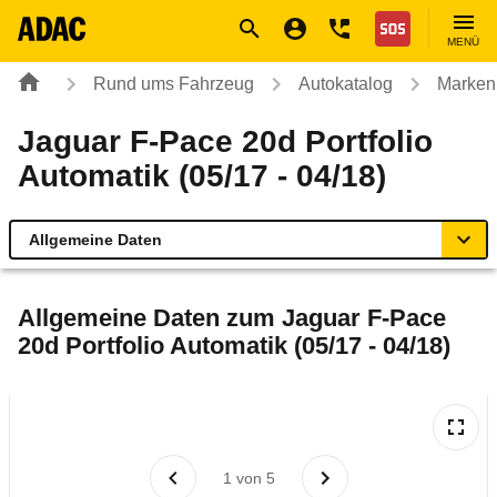
Navigation
Suche
Seiteninhalt
Fußzeile
Nothilfe
MENÜ
Rund ums Fahrzeug
Autokatalog
Marken
Jaguar F-Pace 20d Portfolio
Automatik (05/17 - 04/18)
Allgemeine Daten
Allgemeine Daten
Allgemeine Daten zum
Jaguar F-Pace
20d Portfolio Automatik (05/17 - 04/18)
Technische Daten
Ähnliche Autotests
Laufende Kosten
1
von
5