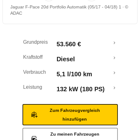
Jaguar F-Pace 20d Portfolio Automatik (05/17 - 04/18) 1
©
Rückrufe & Mängel
ADAC
Crashtest
Grundpreis
53.560 €
Kraftstoff
Diesel
Verbrauch
5,1 l/100 km
Leistung
132 kW (180 PS)
Zum Fahrzeugvergleich
hinzufügen
Zu meinen Fahrzeugen