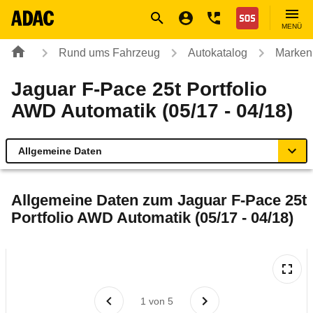
Navigation
Suche
Seiteninhalt
Fußzeile
Nothilfe
MENÜ
Rund ums Fahrzeug
Autokatalog
Marken
Jaguar F-Pace 25t Portfolio
AWD Automatik (05/17 - 04/18)
Allgemeine Daten
Allgemeine Daten
Allgemeine Daten zum
Jaguar F-Pace 25t
Portfolio AWD Automatik (05/17 - 04/18)
Technische Daten
Ähnliche Autotests
Laufende Kosten
1
von
5