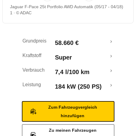
Jaguar F-Pace 25t Portfolio AWD Automatik (05/17 - 04/18)
Rückrufe & Mängel
1
© ADAC
Crashtest
Grundpreis
58.660 €
Kraftstoff
Super
Verbrauch
7,4 l/100 km
Leistung
184 kW (250 PS)
Zum Fahrzeugvergleich
hinzufügen
Zu meinen Fahrzeugen