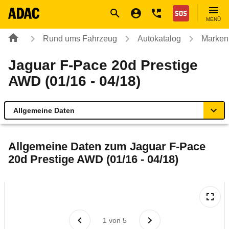
Navigation
Suche
Seiteninhalt
Fußzeile
Nothilfe
MENÜ
Rund ums Fahrzeug
Autokatalog
Marken
Jaguar F-Pace 20d Prestige
AWD (01/16 - 04/18)
Allgemeine Daten
Allgemeine Daten
Allgemeine Daten zum
Jaguar F-Pace
20d Prestige AWD (01/16 - 04/18)
Technische Daten
Ähnliche Autotests
Laufende Kosten
1
von
5