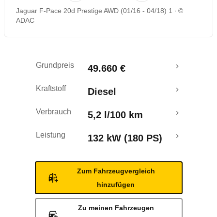
Jaguar F-Pace 20d Prestige AWD (01/16 - 04/18) 1
©
Rückrufe & Mängel
ADAC
Crashtest
Grundpreis
49.660 €
Kraftstoff
Diesel
Verbrauch
5,2 l/100 km
Leistung
132 kW (180 PS)
Zum Fahrzeugvergleich
hinzufügen
Zu meinen Fahrzeugen