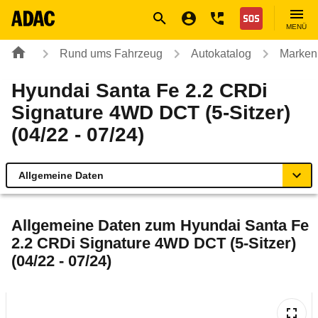
Navigation
Suche
Seiteninhalt
Fußzeile
Nothilfe
MENÜ
Rund ums Fahrzeug
Autokatalog
Marken
Hyundai Santa Fe 2.2 CRDi
Signature 4WD DCT (5-Sitzer)
(04/22 - 07/24)
Allgemeine Daten
Allgemeine Daten
Allgemeine Daten zum
Hyundai Santa Fe
2.2 CRDi Signature 4WD DCT (5-Sitzer)
Technische Daten
(04/22 - 07/24)
Ähnliche Autotests