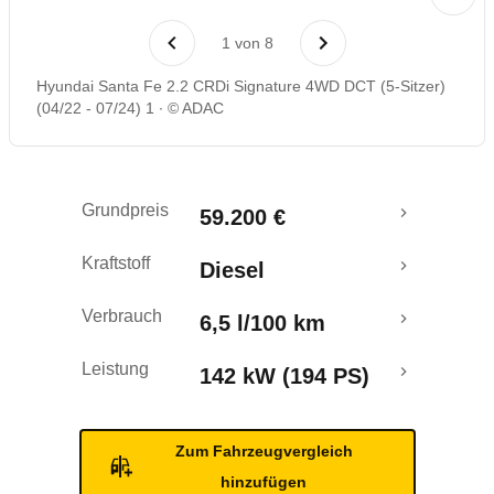
Laufende Kosten
1
von
8
Rückrufe & Mängel
Hyundai Santa Fe 2.2 CRDi Signature 4WD DCT (5-Sitzer)
(04/22 - 07/24) 1
© ADAC
Grundpreis
59.200 €
Kraftstoff
Diesel
Verbrauch
6,5 l/100 km
Leistung
142 kW (194 PS)
Zum Fahrzeugvergleich
hinzufügen