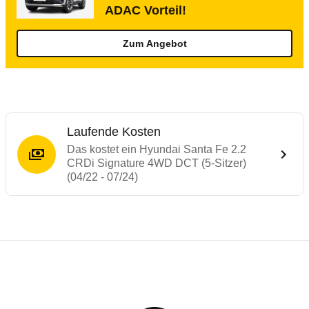
ADAC Vorteil!
Zum Angebot
Laufende Kosten
Das kostet ein Hyundai Santa Fe 2.2
CRDi Signature 4WD DCT (5-Sitzer)
(04/22 - 07/24)
Testergebnisse von ähnlichen Autos
Laufende Kosten
Rückrufe & Mängel des Hyundai Santa Fe
Technische Daten des
Hyundai Santa Fe 2
Hier finden Sie eine Übersicht aller Autotests aus de