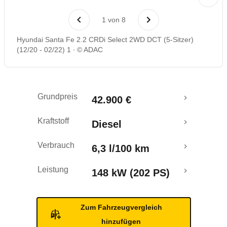
Laufende Kosten
1
von
8
Rückrufe & Mängel
Hyundai Santa Fe 2.2 CRDi Select 2WD DCT (5-Sitzer)
(12/20 - 02/22) 1
© ADAC
Grundpreis
42.900 €
Kraftstoff
Diesel
Verbrauch
6,3 l/100 km
Leistung
148 kW (202 PS)
Zum Fahrzeugvergleich
hinzufügen