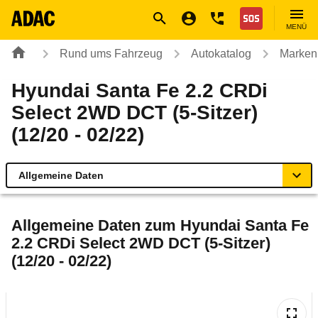
Navigation
Suche
Seiteninhalt
Fußzeile
Nothilfe
MENÜ
Rund ums Fahrzeug
Autokatalog
Marken
Hyundai Santa Fe 2.2 CRDi
Select 2WD DCT (5-Sitzer)
(12/20 - 02/22)
Allgemeine Daten
Allgemeine Daten
Allgemeine Daten zum
Hyundai Santa Fe
2.2 CRDi Select 2WD DCT (5-Sitzer)
Technische Daten
(12/20 - 02/22)
Ähnliche Autotests