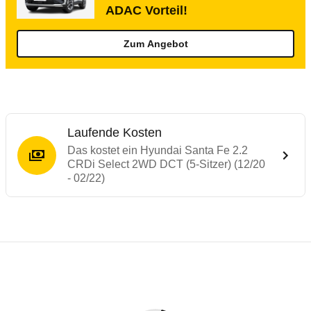
ADAC Vorteil!
Zum Angebot
Laufende Kosten
Das kostet ein Hyundai Santa Fe 2.2
CRDi Select 2WD DCT (5-Sitzer) (12/20
- 02/22)
Testergebnisse von ähnlichen Autos
Laufende Kosten
Rückrufe & Mängel des Hyundai Santa Fe
Technische Daten des
Hyundai Santa Fe 2
Hier finden Sie eine Übersicht aller Autotests aus de