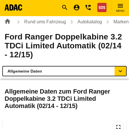
Navigation
Suche
Seiteninhalt
Fußzeile
Nothilfe
MENÜ
Rund ums Fahrzeug
Autokatalog
Marken
Ford Ranger Doppelkabine 3.2
TDCi Limited Automatik (02/14
- 12/15)
Allgemeine Daten
Allgemeine Daten
Allgemeine Daten zum
Ford Ranger
Doppelkabine 3.2 TDCi Limited
Technische Daten
Automatik (02/14 - 12/15)
Ähnliche Autotests