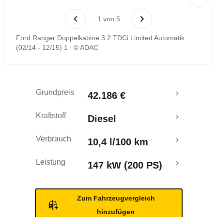
Laufende Kosten
1
von
5
Rückrufe & Mängel
Ford Ranger Doppelkabine 3.2 TDCi Limited Automatik
(02/14 - 12/15) 1
© ADAC
Grundpreis
42.186 €
Kraftstoff
Diesel
Verbrauch
10,4 l/100 km
Leistung
147 kW (200 PS)
Zum Fahrzeugvergleich
hinzufügen