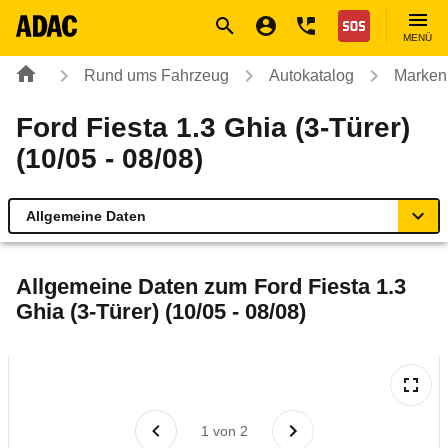
Navigation
Suche
Seiteninhalt
Fußzeile
Nothilfe
MENÜ
Rund ums Fahrzeug
Autokatalog
Marken
Ford Fiesta 1.3 Ghia (3-Türer)
(10/05 - 08/08)
Allgemeine Daten
Allgemeine Daten
Allgemeine Daten zum
Ford Fiesta 1.3
Ghia (3-Türer) (10/05 - 08/08)
Technische Daten
Ähnliche Autotests
Laufende Kosten
1
von
2