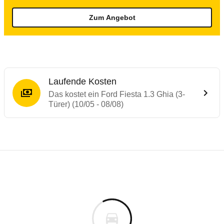
Zum Angebot
Laufende Kosten
Das kostet ein Ford Fiesta 1.3 Ghia (3-
Türer) (10/05 - 08/08)
Testergebnisse von ähnlichen Autos
Laufende Kosten
Rückrufe & Mängel des Ford Fiesta
Technische Daten des
Ford Fiesta 1.3 Ghi
Hier finden Sie eine Übersicht aller Autotests aus de
Individuelle Berechnung
Berechnung
€
Rückruf
is