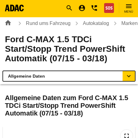
Navigation
Suche
Seiteninhalt
Fußzeile
Nothilfe
MENÜ
Rund ums Fahrzeug
Autokatalog
Marken
Ford C-MAX 1.5 TDCi
Start/Stopp Trend PowerShift
Automatik (07/15 - 03/18)
Allgemeine Daten
Allgemeine Daten
Allgemeine Daten zum
Ford C-MAX 1.5
TDCi Start/Stopp Trend PowerShift
Technische Daten
Automatik (07/15 - 03/18)
Ähnliche Autotests