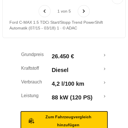
Laufende Kosten
1
von
5
Rückrufe & Mängel
Ford C-MAX 1.5 TDCi Start/Stopp Trend PowerShift
Automatik (07/15 - 03/18) 1
© ADAC
Crashtest
Grundpreis
26.450 €
Kraftstoff
Diesel
Verbrauch
4,2 l/100 km
Leistung
88 kW (120 PS)
Zum Fahrzeugvergleich
hinzufügen