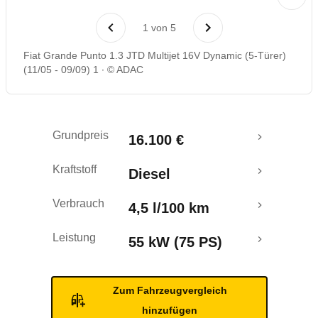
Laufende Kosten
1
von
5
Rückrufe & Mängel
Fiat Grande Punto 1.3 JTD Multijet 16V Dynamic (5-Türer)
(11/05 - 09/09) 1
© ADAC
Grundpreis
16.100 €
Kraftstoff
Diesel
Verbrauch
4,5 l/100 km
Leistung
55 kW (75 PS)
Zum Fahrzeugvergleich
hinzufügen