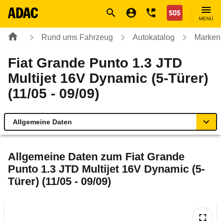
Navigation
Suche
Seiteninhalt
Fußzeile
Nothilfe
MENÜ
Rund ums Fahrzeug
Autokatalog
Marken
Fiat Grande Punto 1.3 JTD
Multijet 16V Dynamic (5-Türer)
(11/05 - 09/09)
Allgemeine Daten
Allgemeine Daten
Allgemeine Daten zum
Fiat Grande
Punto 1.3 JTD Multijet 16V Dynamic (5-
Technische Daten
Türer) (11/05 - 09/09)
Ähnliche Autotests