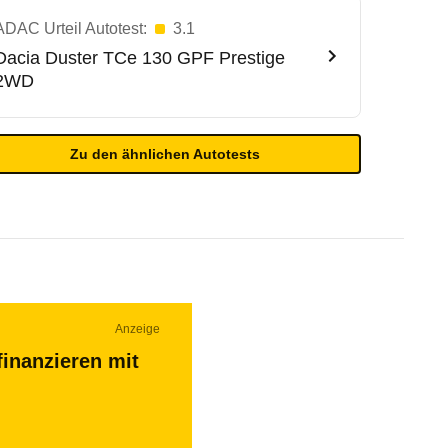
ADAC Urteil Autotest:
3.1
Dacia
Duster TCe 130 GPF Prestige
2WD
Zu den ähnlichen Autotests
Anzeige
finanzieren mit