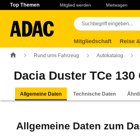
Navigation
Suche
Seiteninhalt
Fußzeile
Top Themen
Mitglied werden
Mietwagen
Mitgliedschaft
Reise &
Rund ums Fahrzeug
Autokatalog
Dacia Duster TCe 130 
Allgemeine Daten
Technische Daten
Ähnli
Allgemeine Daten zum
Da