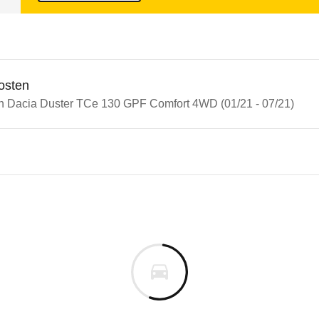
osten
in Dacia Duster TCe 130 GPF Comfort 4WD (01/21 - 07/21)
n Autos
 Duster
 Duster TCe 130 GPF Comfort
s derselben Baureihengeneration wie das ausgewähl