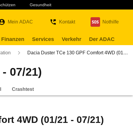
 schützen
Gesundheit
Mein ADAC
Kontakt
Nothilfe
 Finanzen
Services
Verkehr
Der ADAC
ation
Dacia Duster TCe 130 GPF Comfort 4WD (01…
- 07/21)
l
Crashtest
rt 4WD (01/21 - 07/21)