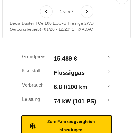
Laufende Kosten
1
von
7
Rückrufe & Mängel
Dacia Duster TCe 100 ECO-G Prestige 2WD
(Autogasbetrieb) (01/20 - 12/20) 1
© ADAC
Crashtest
Grundpreis
15.489 €
Kraftstoff
Flüssiggas
Verbrauch
6,8 l/100 km
Leistung
74 kW (101 PS)
Zum Fahrzeugvergleich
hinzufügen