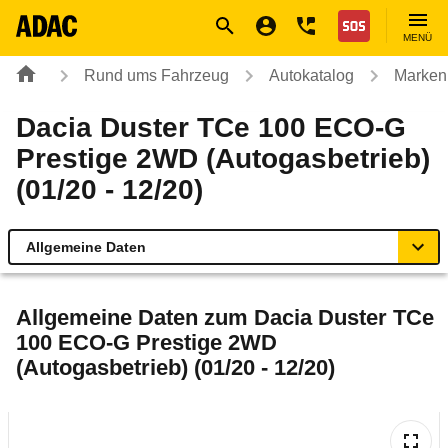
Navigation
Suche
Seiteninhalt
Fußzeile
Nothilfe
MENÜ
Rund ums Fahrzeug
Autokatalog
Marken
Dacia Duster TCe 100 ECO-G
Prestige 2WD (Autogasbetrieb)
(01/20 - 12/20)
Allgemeine Daten
Allgemeine Daten
Allgemeine Daten zum
Dacia Duster TCe
100 ECO-G Prestige 2WD
Technische Daten
(Autogasbetrieb) (01/20 - 12/20)
Ähnliche Autotests