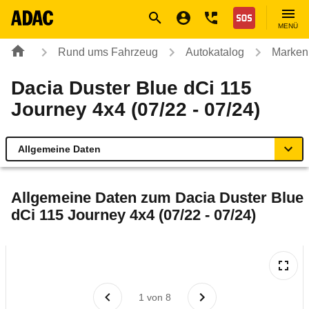
Navigation
Suche
Seiteninhalt
Fußzeile
Nothilfe
MENÜ
Rund ums Fahrzeug
Autokatalog
Marken
Dacia Duster Blue dCi 115
Journey 4x4 (07/22 - 07/24)
Allgemeine Daten
Allgemeine Daten
Allgemeine Daten zum
Dacia Duster Blue
dCi 115 Journey 4x4 (07/22 - 07/24)
Technische Daten
Ähnliche Autotests
Laufende Kosten
1
von
8