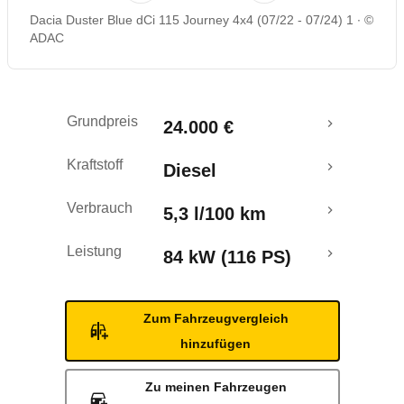
Dacia Duster Blue dCi 115 Journey 4x4 (07/22 - 07/24) 1
©
Rückrufe & Mängel
ADAC
Grundpreis
24.000 €
Kraftstoff
Diesel
Verbrauch
5,3 l/100 km
Leistung
84 kW (116 PS)
Zum Fahrzeugvergleich
hinzufügen
Zu meinen Fahrzeugen