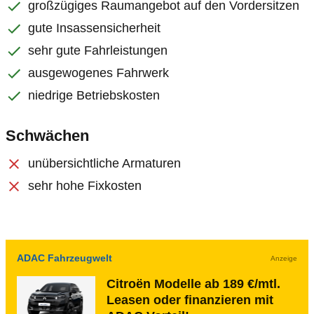
großzügiges Raumangebot auf den Vordersitzen
gute Insassensicherheit
sehr gute Fahrleistungen
ausgewogenes Fahrwerk
niedrige Betriebskosten
Schwächen
unübersichtliche Armaturen
sehr hohe Fixkosten
ADAC Fahrzeugwelt
Anzeige
Citroën Modelle ab 189 €/mtl.
Leasen oder finanzieren mit