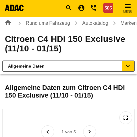
Navigation
Suche
Seiteninhalt
Fußzeile
Nothilfe
MENÜ
Rund ums Fahrzeug
Autokatalog
Marken
Citroen C4 HDi 150 Exclusive
(11/10 - 01/15)
Allgemeine Daten
Allgemeine Daten
Allgemeine Daten zum
Citroen C4 HDi
150 Exclusive (11/10 - 01/15)
Technische Daten
Ähnliche Autotests
Laufende Kosten
1
von
5