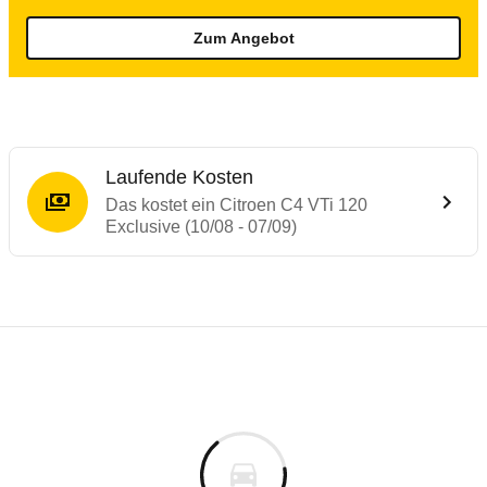
Zum Angebot
Laufende Kosten
Das kostet ein Citroen C4 VTi 120
Exclusive (10/08 - 07/09)
Testergebnisse von ähnlichen Autos
Laufende Kosten
Rückrufe & Mängel des Citroen C4
Technische Daten des
Citroen C4 VTi 120 
Hier finden Sie eine Übersicht aller Autotests aus de
Individuelle Berechnung
Berechnung
€
Alle Rückrufe
is