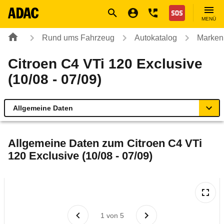
Navigation
Suche
Seiteninhalt
Fußzeile
Nothilfe
MENÜ
Rund ums Fahrzeug
Autokatalog
Marken
Citroen C4 VTi 120 Exclusive
(10/08 - 07/09)
Allgemeine Daten
Allgemeine Daten
Allgemeine Daten zum
Citroen C4 VTi
120 Exclusive (10/08 - 07/09)
Technische Daten
Ähnliche Autotests
Laufende Kosten
1
von
5