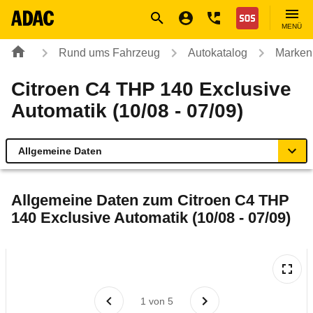
Navigation
Suche
Seiteninhalt
Fußzeile
Nothilfe
MENÜ
Rund ums Fahrzeug
Autokatalog
Marken
Citroen C4 THP 140 Exclusive
Automatik (10/08 - 07/09)
Allgemeine Daten
Allgemeine Daten
Allgemeine Daten zum
Citroen C4 THP
140 Exclusive Automatik (10/08 - 07/09)
Technische Daten
Ähnliche Autotests
Laufende Kosten
1
von
5