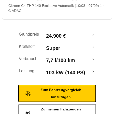
Citroen C4 THP 140 Exclusive Automatik (10/08 - 07/09) 1
Rückrufe & Mängel
© ADAC
Grundpreis
24.900 €
Kraftstoff
Super
Verbrauch
7,7 l/100 km
Leistung
103 kW (140 PS)
Zum Fahrzeugvergleich
hinzufügen
Zu meinen Fahrzeugen