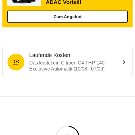
ADAC Vorteil!
Zum Angebot
Laufende Kosten
Das kostet ein Citroen C4 THP 140
Exclusive Automatik (10/08 - 07/09)
Testergebnisse von ähnlichen Autos
Laufende Kosten
Rückrufe & Mängel des Citroen C4
Technische Daten des
Citroen C4 THP 140
Hier finden Sie eine Übersicht aller Autotests aus de
Individuelle Berechnung
Berechnung