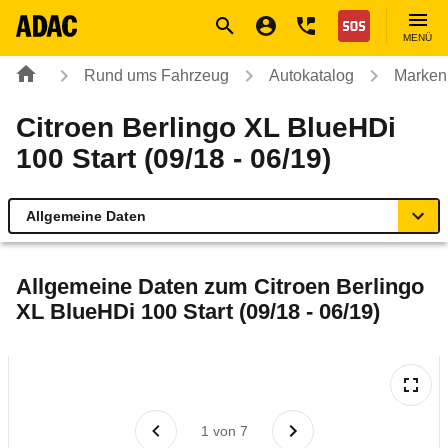
Navigation
Suche
Seiteninhalt
Fußzeile
Nothilfe
MENÜ
Rund ums Fahrzeug
Autokatalog
Marken
Citroen Berlingo XL BlueHDi
100 Start (09/18 - 06/19)
Allgemeine Daten
Allgemeine Daten
Allgemeine Daten zum
Citroen Berlingo
XL BlueHDi 100 Start (09/18 - 06/19)
Technische Daten
Ähnliche Autotests
Laufende Kosten
1
von
7