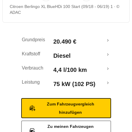
Citroen Berlingo XL BlueHDi 100 Start (09/18 - 06/19) 1
©
Rückrufe & Mängel
ADAC
Crashtest
Grundpreis
20.490 €
Kraftstoff
Diesel
Verbrauch
4,4 l/100 km
Leistung
75 kW (102 PS)
Zum Fahrzeugvergleich
hinzufügen
Zu meinen Fahrzeugen