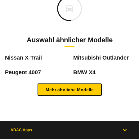
Alle Rückrufe
s
Ecotest-Gesamtergebnis
46.859 €
Fahrzeugpreis
Aktuelle Auswahl
Hier können Sie sich zu den Rückrufen des Fahrzeuges 
0 km
Fahrzeugsicherheit BMW X3 F25 (2010 - 20
Die Bewertung für dieses Pro
Ecotest Urteil
Haltedauer
4 PS)
Auswahl ähnlicher Modelle
Bauzeitraum: 01/2010 - 12/2014
Gesamtbewertung
Die Bewertung für dieses 
Juli 2024
Gesamtpunktzahl
60
(78/100)
m
Punkte
Nissan X-Trail
Mitsubishi Outlander
Jahresfahrleistung
Bauzeitraum: 01/2010 - 12/2017 * 4- und 6-Zyl
BMW
X3 xDrive20d
BMW
X3 xDrive20i Automatic
BMW
X3 sDr
Erwachsene Insassen
88 %
Peugeot 4007
BMW X4
Schadstoffe
40
Juli 2019
Rückrufdatum
Juli 2024
Punkte
2,1
2,0
2,3
Kinder
83 %
Neu berechnen
Mehr ähnliche Modelle
Bauzeitraum: X3: 07. bis 12.2012 M6: 05. bis
Anlass
Unzulässige Abschal
C02
Inhaltsverzeichnis
20
September 2017
3,7
3,7
3,1
Rückrufdatum
Juli 2019
Punkte
Ungeschützte Verkehrsteilnehmer
53 %
Betroffene Modelle
X3 F25 (11/10 - 03/1
613
€ / Monat,
49,1
ct / km
613
€
49,1
ct
/ Monat
/ km
Allgemein
Bauzeitraum: Sep. 2010 bis Apr. 2014
Anlass
Brandgefahr aufgrun
Testdatum
02/2012
sehr gut
0,6 - 1,5
Motor
Juli 2016
Variante
nicht bekannt
gut
Rückrufdatum
1,6 - 2,5
September 2017
Sicherheitsassistenten
71 %
und
ADAC Apps
befriedigend
2,6 - 3,5
Wertverlust
89 €
Betroffene Modelle
1er-Reihe Cabrio E81
Antrieb
ausreichend
3,6 - 4,5