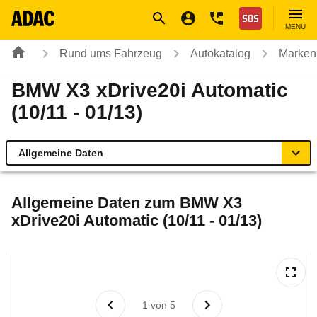
Navigation
Suche
Seiteninhalt
Fußzeile
Nothilfe
MENÜ
Rund ums Fahrzeug
Autokatalog
Marken
BMW X3 xDrive20i Automatic
(10/11 - 01/13)
Allgemeine Daten
Allgemeine Daten
Allgemeine Daten zum
BMW X3
xDrive20i Automatic (10/11 - 01/13)
Technische Daten
Ähnliche Autotests
Laufende Kosten
1
von
5