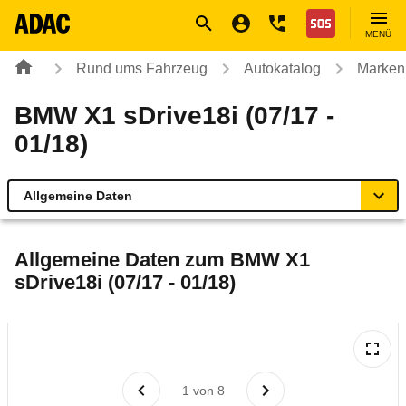
Navigation
Suche
Seiteninhalt
Fußzeile
Nothilfe
MENÜ
Rund ums Fahrzeug
Autokatalog
Marken
BMW X1 sDrive18i (07/17 -
01/18)
Allgemeine Daten
Allgemeine Daten
Allgemeine Daten zum
BMW X1
sDrive18i (07/17 - 01/18)
Technische Daten
Ähnliche Autotests
Laufende Kosten
1
von
8