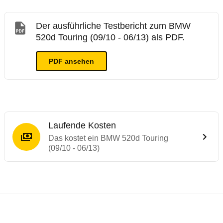
Der ausführliche Testbericht zum BMW
520d Touring (09/10 - 06/13) als PDF.
PDF ansehen
Laufende Kosten
Das kostet ein BMW 520d Touring
(09/10 - 06/13)
Testergebnisse von ähnlichen Autos
Laufende Kosten
Rückrufe & Mängel des BMW 5er-Reihe
ADAC Ecotest
Crashtest BMW 5er
Technische Daten des
BMW 520d Touring (