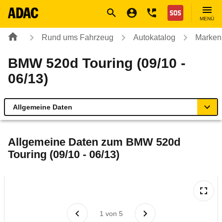
Navigation
Suche
Seiteninhalt
Fußzeile
Nothilfe
MENÜ
Rund ums Fahrzeug
Autokatalog
Marken
BMW 520d Touring (09/10 -
06/13)
Allgemeine Daten
Allgemeine Daten
Allgemeine Daten zum
BMW 520d
Touring (09/10 - 06/13)
Technische Daten
Ähnliche Autotests
Laufende Kosten
1
von
5