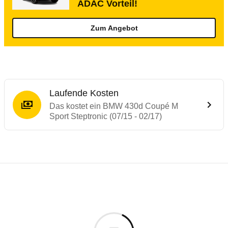
ADAC Vorteil!
Zum Angebot
Laufende Kosten
Das kostet ein BMW 430d Coupé M
Sport Steptronic (07/15 - 02/17)
Testergebnisse von ähnlichen Autos
Laufende Kosten
Rückrufe & Mängel des BMW 4er-Reihe
Technische Daten des
BMW 430d Coupé M 
Hier finden Sie eine Übersicht aller Autotests aus de
Individuelle Berechnung
Berechnung