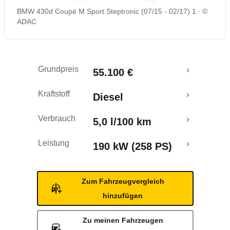
BMW 430d Coupé M Sport Steptronic (07/15 - 02/17) 1
©
Rückrufe & Mängel
ADAC
Grundpreis
55.100 €
Kraftstoff
Diesel
Verbrauch
5,0 l/100 km
Leistung
190 kW (258 PS)
Zum Fahrzeugvergleich
hinzufügen
Zu meinen Fahrzeugen