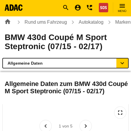
Navigation
Suche
Seiteninhalt
Fußzeile
Nothilfe
MENÜ
Rund ums Fahrzeug
Autokatalog
Marken
BMW 430d Coupé M Sport
Steptronic (07/15 - 02/17)
Allgemeine Daten
Allgemeine Daten
Allgemeine Daten zum
BMW 430d Coupé
M Sport Steptronic (07/15 - 02/17)
Technische Daten
Ähnliche Autotests
Laufende Kosten
1
von
5