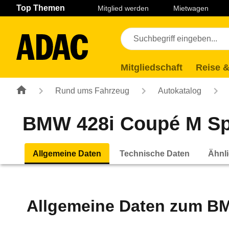
Navigation
Suche
Seiteninhalt
Fußzeile
Top Themen
Mitglied werden
Mietwagen
Mitgliedschaft
Reise &
Rund ums Fahrzeug
Autokatalog
BMW 428i Coupé M Spor
Allgemeine Daten
Technische Daten
Ähnli
Allgemeine Daten zum
BM