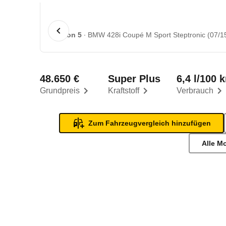
1 von 5
BMW 428i Coupé M Sport Steptronic (07/15
48.650 €
Super Plus
6,4 l/100 
Grundpreis
Kraftstoff
Verbrauch
Zum Fahrzeugvergleich hinzufügen
Alle M