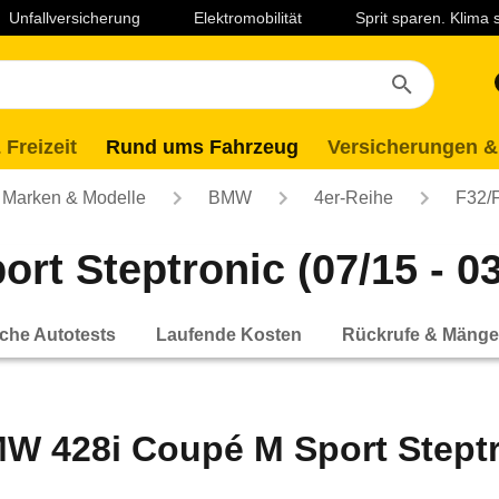
Unfallversicherung
Elektromobilität
Sprit sparen. Klima
 Freizeit
Rund ums Fahrzeug
Versicherungen &
Marken & Modelle
BMW
4er-Reihe
F32/
t Steptronic (07/15 - 03
che Autotests
Laufende Kosten
Rückrufe & Mänge
W 428i Coupé M Sport Steptro