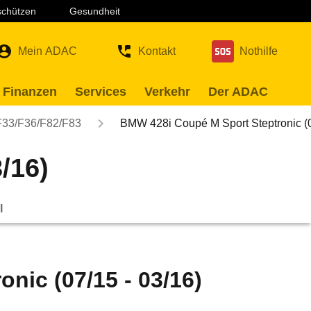
 schützen
Gesundheit
Mein ADAC
Kontakt
Nothilfe
 Finanzen
Services
Verkehr
Der ADAC
F33/F36/F82/F83
BMW 428i Coupé M Sport Steptronic 
/16)
l
nic (07/15 - 03/16)