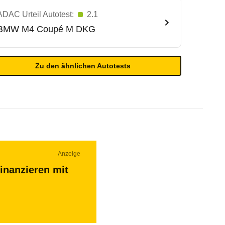
ADAC Urteil Autotest:
2.1
BMW
M4 Coupé M DKG
Zu den ähnlichen Autotests
Anzeige
inanzieren mit