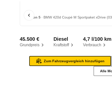
1 von 5
BMW 420d Coupé M Sportpaket xDrive (03/
45.500 €
Diesel
4,7 l/100 km
Grundpreis
Kraftstoff
Verbrauch
Zum Fahrzeugvergleich hinzufügen
Alle M