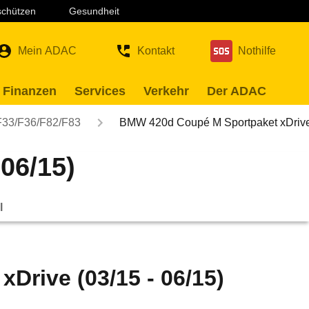
 schützen
Gesundheit
Mein ADAC
Kontakt
Nothilfe
 Finanzen
Services
Verkehr
Der ADAC
F33/F36/F82/F83
BMW 420d Coupé M Sportpaket xDriv
06/15)
l
rive (03/15 - 06/15)