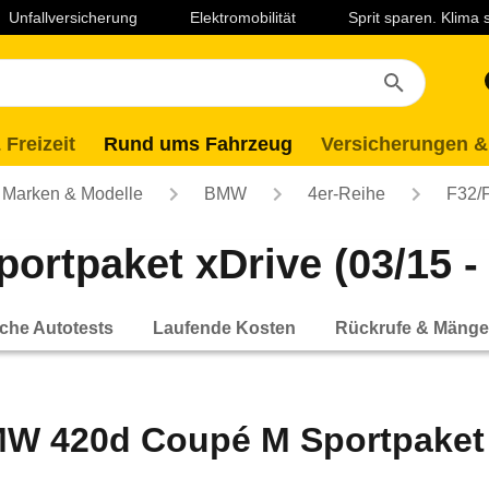
Unfallversicherung
Elektromobilität
Sprit sparen. Klima
 Freizeit
Rund ums Fahrzeug
Versicherungen &
Marken & Modelle
BMW
4er-Reihe
F32/
tpaket xDrive (03/15 - 
che Autotests
Laufende Kosten
Rückrufe & Mänge
W 420d Coupé M Sportpaket xD