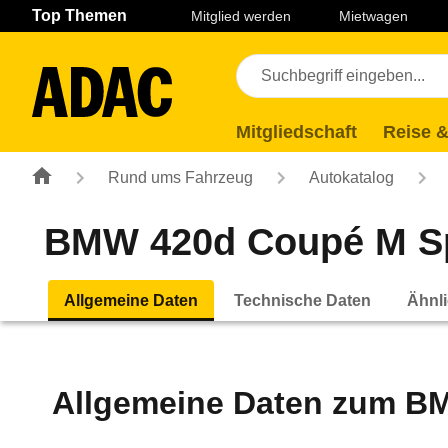
Navigation
Suche
Seiteninhalt
Fußzeile
Top Themen
Mitglied werden
Mietwagen
Mitgliedschaft
Reise &
Rund ums Fahrzeug
Autokatalog
BMW 420d Coupé M Spor
Allgemeine Daten
Technische Daten
Ähnli
Allgemeine Daten zum
BM