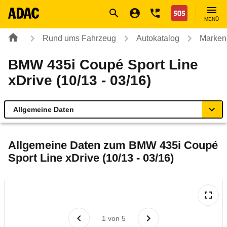
Navigation
Suche
Seiteninhalt
Fußzeile
Nothilfe
MENÜ
Rund ums Fahrzeug
Autokatalog
Marken
BMW 435i Coupé Sport Line
xDrive (10/13 - 03/16)
Allgemeine Daten
Allgemeine Daten
Allgemeine Daten zum
BMW 435i Coupé
Sport Line xDrive (10/13 - 03/16)
Technische Daten
Ähnliche Autotests
Laufende Kosten
1
von
5