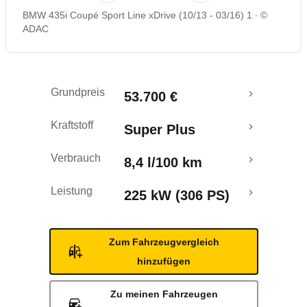
BMW 435i Coupé Sport Line xDrive (10/13 - 03/16) 1
©
Rückrufe & Mängel
ADAC
Grundpreis
53.700 €
Kraftstoff
Super Plus
Verbrauch
8,4 l/100 km
Leistung
225 kW (306 PS)
Zum Fahrzeugvergleich
hinzufügen
Zu meinen Fahrzeugen