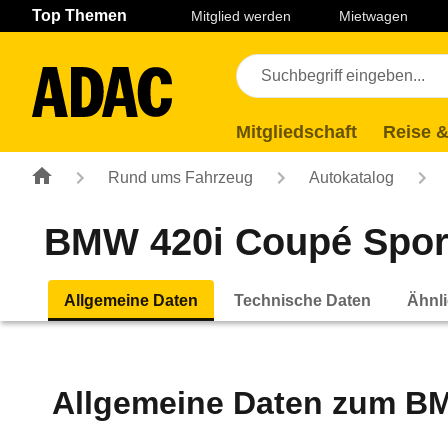
Navigation
Suche
Seiteninhalt
Fußzeile
Top Themen
Mitglied werden
Mietwagen
Mitgliedschaft
Reise &
Rund ums Fahrzeug
Autokatalog
BMW 420i Coupé Sport 
Allgemeine Daten
Technische Daten
Ähnli
Allgemeine Daten zum
BM