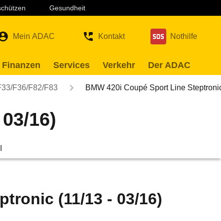
 schützen
Gesundheit
Mein ADAC
Kontakt
Nothilfe
 Finanzen
Services
Verkehr
Der ADAC
F33/F36/F82/F83
BMW 420i Coupé Sport Line Steptroni
 03/16)
l
ronic (11/13 - 03/16)