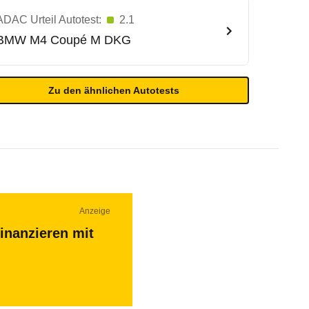
ADAC Urteil Autotest:
2.1
BMW
M4 Coupé M DKG
Zu den ähnlichen Autotests
Anzeige
inanzieren mit