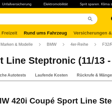
Unfallversicherung
Elektromobilität
Sprit sparen. Klima
 Freizeit
Rund ums Fahrzeug
Versicherungen &
Marken & Modelle
BMW
4er-Reihe
F32/
Line Steptronic (11/13 -
che Autotests
Laufende Kosten
Rückrufe & Mänge
W 420i Coupé Sport Line Stept