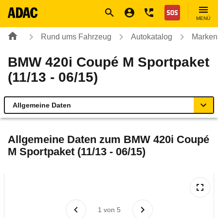
Navigation
Suche
Seiteninhalt
Fußzeile
Nothilfe
MENÜ
Rund ums Fahrzeug
Autokatalog
Marken
BMW 420i Coupé M Sportpaket
(11/13 - 06/15)
Allgemeine Daten
Allgemeine Daten
Allgemeine Daten zum
BMW 420i Coupé
M Sportpaket (11/13 - 06/15)
Technische Daten
Ähnliche Autotests
Laufende Kosten
1
von
5